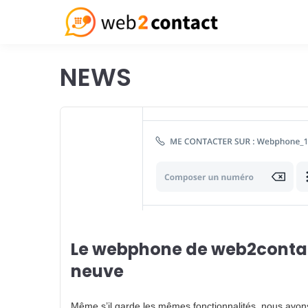
NEWS
Le webphone de web2contac
neuve
Même s’il garde les mêmes fonctionnalités, nous avo