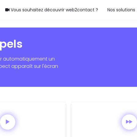
Vous souhaitez découvrir web2contact ?
Nos solutions
pels
er automatiquement un
pect apparaît sur l'écran