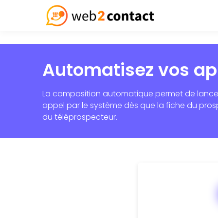
Automatisez vos ap
La composition automatique permet de lanc
appel par le système dès que la fiche du pros
du téléprospecteur.