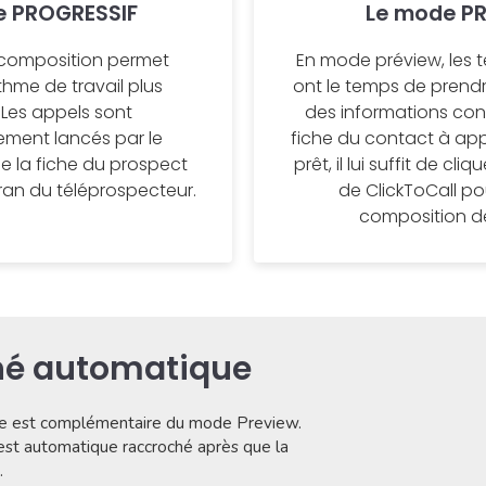
e PROGRESSIF
Le mode P
composition permet
En mode préview, les 
thme de travail plus
ont le temps de pren
 Les appels sont
des informations con
ment lancés par le
fiche du contact à appe
e la fiche du prospect
prêt, il lui suffit de cl
cran du téléprospecteur.
de ClickToCall po
composition de
hé automatique
ue est complémentaire du mode Preview.
 est automatique raccroché après que la
.